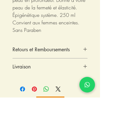
peau en profondeur. Donne à votre
peau de la fermeté et élasticité.
Épigénétique système. 250 ml
Convient aux femmes enceintes.
Sans Paraben
Retours et Remboursements
Pour des raisons d'hygiène les gels
Livraison
corporels sont exclus du droit de
rétractation.
Les frais de livraison sont à la charge du
client.
0656799065