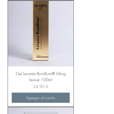
Gel Levanta BumBum® Lifting
fessier 100ml
Precio
24,90 €
Agregar al carrito