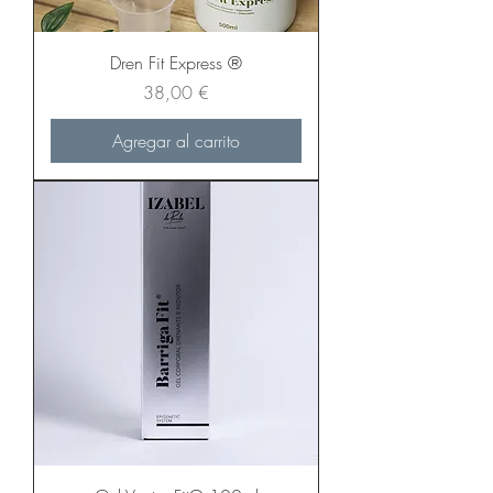
Dren Fit Express ®
Precio
38,00 €
Agregar al carrito