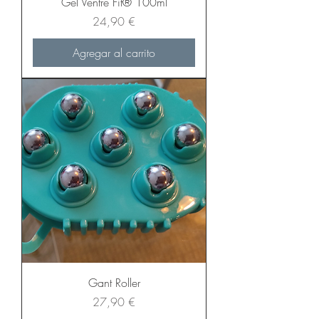
Gel Ventre Fit® 100ml
Precio
24,90 €
Agregar al carrito
Gant Roller
Precio
27,90 €