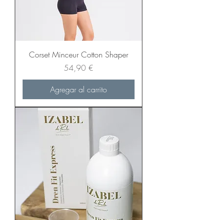
Corset Minceur Cotton Shaper
Precio
54,90 €
Agregar al carrito