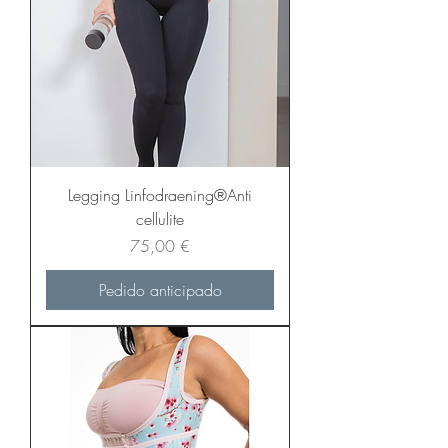
Legging Linfodraening®Anti
cellulite
Precio
75,00 €
Pedido anticipado