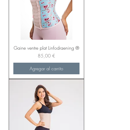
Gaine ventre plat Linfodraening ®
Precio
85,00 €
Agregar al carrito