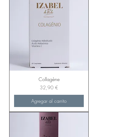
Collagène
Precio
32,90 €
Agregar al carrito