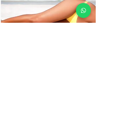
Que ça soit
galber vous
fesses
, détruire la
graisse
stockée
, soigner la
cellulite
ou le
relâchement
cutané
, le soin est
adapté et personalisé a
vous besoins aprés la
realisation d'un bilan.