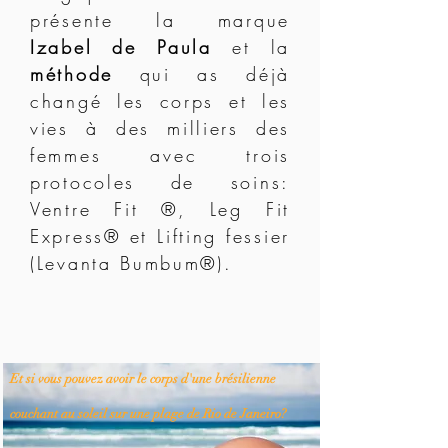
présente la marque
Izabel de Paula
et la
méthode
qui as déjà
changé les corps et les
vies à des milliers des
femmes avec trois
protocoles de soins:
Ventre Fit ®, Leg Fit
Express® et Lifting fessier
(Levanta Bumbum®).
Et si vous pouvez avoir le corps d'une brésilienne
couchant au soleil sur une plage de Rio de Janeiro?