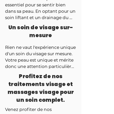
essentiel pour se sentir bien 
dans sa peau. En optant pour un 
soin liftant et un drainage du 
visage, vous pouvez vous relaxer 
Un soin de visage sur-
et profiter d'un moment de 
mesure
bien-être absolu. Le processus 
démarre par un nettoyage en 
Rien ne vaut l'expérience unique 
profondeur de la peau, 
d'un soin du visage sur mesure. 
éliminant les impuretés et les 
Votre peau est unique et mérite 
cellules mortes. Ensuite, un 
donc une attention particulière. 
massage doux est effectué pour 
Nos soins sont conçus pour 
stimuler la circulation sanguine 
Profitez de nos
répondre à vos besoins 
et lymphatique, donnant ainsi 
traitements visage et
individuels, qu'il s'agisse d'une 
une peau plus lisse et ferme et 
massages visage pour
peau grasse, sèche ou sensible, 
réduisant les poches et les 
ou de cibler des problèmes tels 
un soin complet.
cernes. Des produits 
que les rides, l'éclat du teint et 
spécialement formulés pour 
Venez profiter de nos 
les tensions du visage. Vous 
raffermir et tonifier la peau sont 