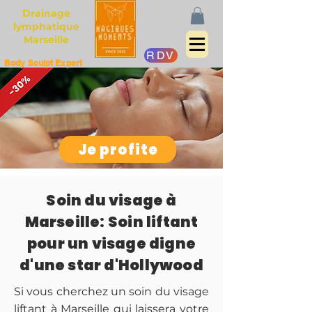
Drainage
lymphatique
Marseille
RDV
Body Sculpt Expert
Je profite
Soin du visage à
Marseille: Soin liftant
pour un visage digne
d'une star d'Hollywood
Si vous cherchez un soin du visage
liftant à Marseille qui laissera votre