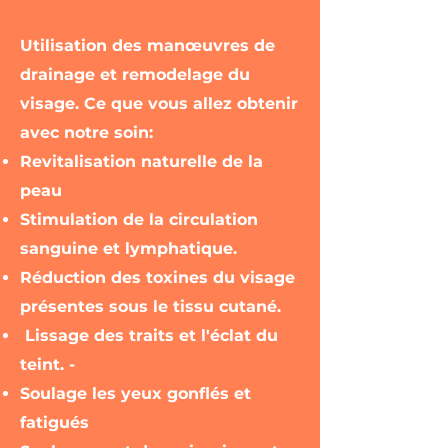
qu'un teint brillant grâce au 
lissage des traits de votre visage. 
Utilisation des manœuvres de
Nos soins du visage sont 
drainage et remodelage du
également bénéfiques pour 
visage. Ce que vous allez obtenir
ceux qui souffrent de yeux 
avec notre soin:
gonflés et fatigués, migraines ou 
bruxisme. Vous pourrez obtenir 
Revitalisation naturelle de la
un visage rajeuni, frais, et 
peau
décontracté, comme une vraie 
Stimulation de la circulation
star d'Hollywood!
sanguine et lymphatique.
Réduction des toxines du visage
présentes sous le tissu cutané.
Lissage des traits et l'éclat du
teint. -
Soulage les yeux gonflés et
fatigués