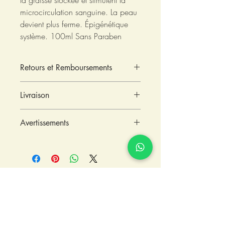
la graisse stockée et stimulent la
microcirculation sanguine. La peau
devient plus ferme. Épigénétique
système. 100ml Sans Paraben
Retours et Remboursements
Pour des raisons d'hygiène les gels
Livraison
corporels sont exclus du droit de
rétractation.
Les frais de livraison sont à la charge du
Avertissements
client.
Interdit aux femmes enceintes